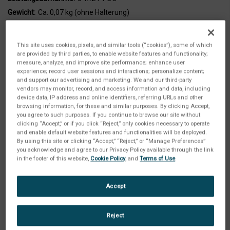
Gewicht:
Ca. 0,07 kg (ohne Halterung)
Betriebstemperatur:
-35 °C…+65 °C
Lagertemperatur:
-40 °C…+85 °C
This site uses cookies, pixels, and similar tools (“cookies”), some of which
Halterung:
Halterung aus Edelstahl
are provided by third parties, to enable website features and functionality;
measure, analyze, and improve site performance; enhance user
Mindestkaufwert:
2 units
experience; record user sessions and interactions; personalize content;
and support our advertising and marketing. We and our third-party
vendors may monitor, record, and access information and data, including
device data, IP address and online identifiers, referring URLs and other
browsing information, for these and similar purposes. By clicking Accept,
you agree to such purposes. If you continue to browse our site without
clicking “Accept,” or if you click “Reject,” only cookies necessary to operate
and enable default website features and functionalities will be deployed.
By using this site or clicking “Accept,” “Reject,” or “Manage Preferences”
you acknowledge and agree to our Privacy Policy available through the link
in the footer of this website,
Cookie Policy
, and
Terms of Use
.
Accept
Reject