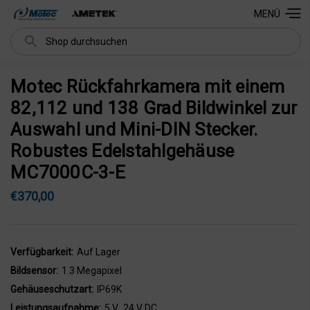
MENÜ
Suchen
Motec Rückfahrkamera mit einem
82,112 und 138 Grad Bildwinkel zur
Auswahl und Mini-DIN Stecker.
Robustes Edelstahlgehäuse
MC7000C-3-E
€370,00
Verfügbarkeit:
Auf Lager
Bildsensor:
1.3 Megapixel
Gehäuseschutzart:
IP69K
Leistungsaufnahme:
5 V...24 V DC