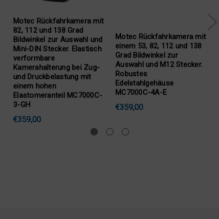
Motec Rückfahrkamera mit
einem 70 und 90 Grad
Bildwinkel zur Auswahl und
einem Mini-DIN Stecker.
ec Rückfahrkamera mit
Motec R
Robustes Aluminium-
m 53, 82, 112 und 138
82, 112 
gehäuse eloxiert und
 Bildwinkel zur
Bildwink
lackiert MC6000D-3
wahl und M12 Stecker.
M12 Ste
ustes
Edelsta
€558,00
lstahlgehäuse
MC7000
000C-4A-E
€334,00
9,00