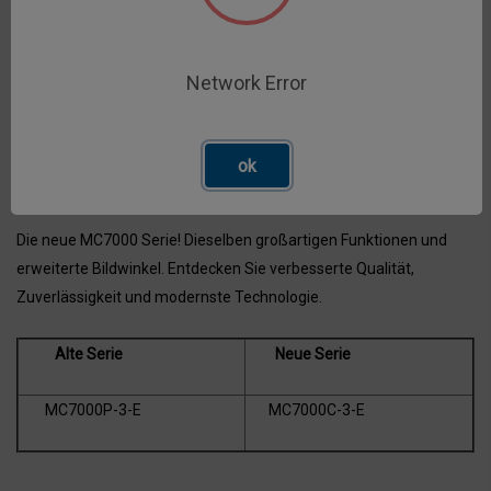
Key Fact
Moderne Bildelektronik (CMOS-Bildsensor)
Network Error
Hohe Schock- und Vibrationsfestigkeit
Schnelle Umgebungslichtadaption
Scharfe und kontrastreiche Bilder
ok
Höchste Schutzklasse IP69K
Die neue MC7000 Serie! Dieselben großartigen Funktionen und
erweiterte Bildwinkel. Entdecken Sie verbesserte Qualität,
Zuverlässigkeit und modernste Technologie.
Alte Serie
Neue Serie
MC7000P-3-E
MC7000C-3-E