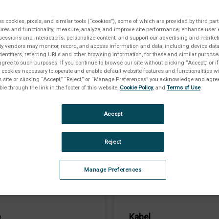
es cookies, pixels, and similar tools (“cookies”), some of which are provided by third part
ures and functionality; measure, analyze, and improve site performance; enhance user 
sessions and interactions; personalize content; and support our advertising and marke
rty vendors may monitor, record, and access information and data, including device data
dentifiers, referring URLs and other browsing information, for these and similar purpose
agree to such purposes. If you continue to browse our site without clicking “Accept,” or if
ly cookies necessary to operate and enable default website features and functionalities wi
s site or clicking “Accept,” “Reject,” or “Manage Preferences” you acknowledge and agree
ble through the link in the footer of this website,
Cookie Policy
, and
Terms of Use
.
Accept
Reject
Manage Preferences
e
Kabel