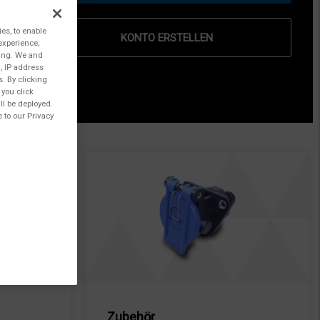
ies, to enable
KONTO ERSTELLEN
experience;
ting. We and
, IP address
s. By clicking
 you click
ll be deployed.
 to our Privacy
Zubehör