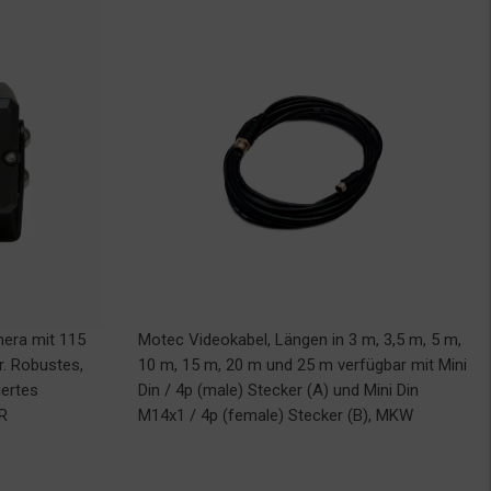
era mit 115
Motec Videokabel, Längen in 3 m, 3,5 m, 5 m,
r. Robustes,
10 m, 15 m, 20 m und 25 m verfügbar mit Mini
iertes
Din / 4p (male) Stecker (A) und Mini Din
R
M14x1 / 4p (female) Stecker (B), MKW