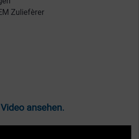
gen
OEM Zuliefèrer
r Video ansehen.