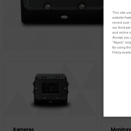
This site us
website feat
record user 
our third-pa
and online i
Accept, you 
“Reject,” on
By using thi
Policy availa
Kameras
Monitor