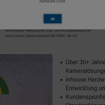
Network Error
ok
Motec Rückfahrkamera mit 53, 82, 112 und 138 Grad
Bildwinkel zur Auswahl und M12 Stecker. Elastisch
verformbare Halterung bei Zug- und Druckbelastung mit
einem hohen Elastomeranteil MC7000C-4A-GH
Über 30+ Jahre
Kameralösung
Inhouse Hardwa
Entwicklung un
Kundenspezifi