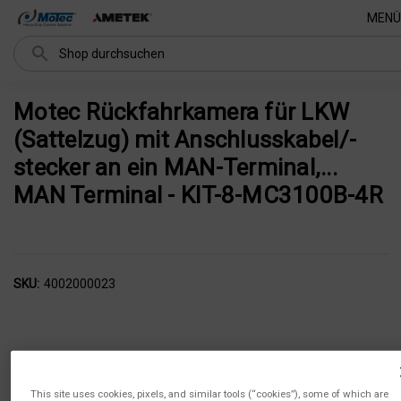
MENÜ
Suchen
Motec Rückfahrkamera für LKW
(Sattelzug) mit Anschlusskabel/-
stecker an ein MAN-Terminal,...
MAN Terminal - KIT-8-MC3100B-4R
SKU:
4002000023
This site uses cookies, pixels, and similar tools (“cookies”), some of which are