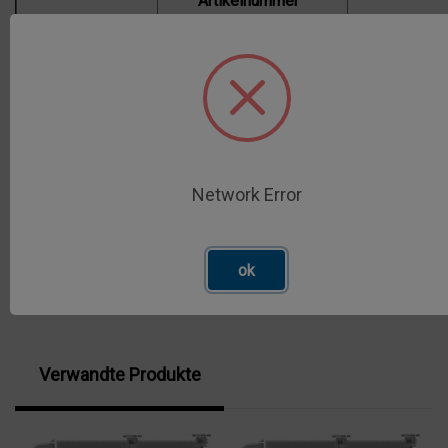
Artikelnummer
MK909.0,5
403 0909 950
1
MK698.10
403 0698 010
1
MK543.5
403 0543 005
1
MK660.20
403 0660 020
1
MC3100B-4R
404 0620 001
1
WLB-002
406 0128 002
1
Network Error
ok
Verwandte Produkte