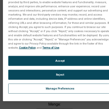
provided by third parties, to enable website features and functionality; measure,
analyze, and improve site performance; enhance user experience; record user
sessions and interactions; personalize content; and support our advertising and
marketing. We and our third-party vendors may monitor, record, and access
information and data, including device data, IP address and online identifiers,
referring URLs and other browsing information, for these and similar purposes. 
clicking Accept, you agree to such purposes. If you continue to browse our site
without clicking “Accept,” or if you click “Reject,” only cookies necessary to operat
and enable default website features and functionalities will be deployed. By usin
this site or clicking “Accept,” “Reject,” or “Manage Preferences” you acknowledge
and agree to our Privacy Policy available through the link in the footer of this
website,
Cookie Policy
, and
Terms of Use
.
Accept
Reject
Manage Preferences
Aktueller
Menge:
Lagerbestand: