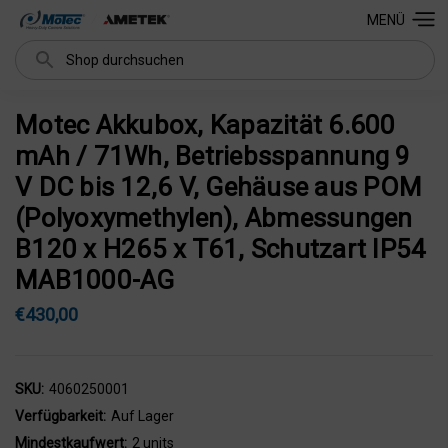
MENÜ
Suchen
Motec Akkubox, Kapazität 6.600
mAh / 71Wh, Betriebsspannung 9
V DC bis 12,6 V, Gehäuse aus POM
(Polyoxymethylen), Abmessungen
B120 x H265 x T61, Schutzart IP54
MAB1000-AG
€430,00
SKU:
4060250001
Verfügbarkeit:
Auf Lager
Mindestkaufwert:
2 units