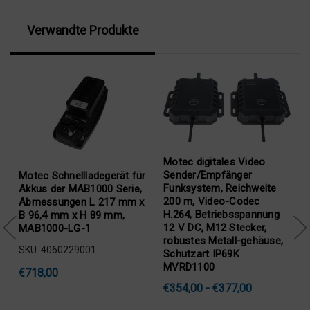
Verwandte Produkte
Motec digitales Video
Sender/Empfänger
Motec Schnellladegerät für
Funksystem, Reichweite
Akkus der MAB1000 Serie,
200 m, Video-Codec
Abmessungen L 217 mm x
H.264, Betriebsspannung
B 96,4 mm x H 89 mm,
12 V DC, M12 Stecker,
MAB1000-LG-1
robustes Metall-gehäuse,
SKU: 4060229001
Schutzart IP69K
MVRD1100
€718,00
€354,00 - €377,00