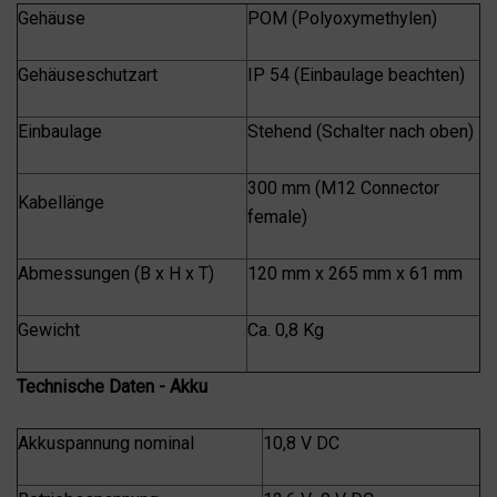
x
x
Gehäuse
POM (Polyoxymethylen)
T61,
T61,
Schutzart
Schutzart
IP54
IP54
MAB1000-
MAB1000-
Gehäuseschutzart
IP 54 (Einbaulage beachten)
AG
AG
verringern
erhöhen
Einbaulage
Stehend (Schalter nach oben)
300 mm (M12 Connector
Kabellänge
female)
Abmessungen (B x H x T)
120 mm x 265 mm x 61 mm
Gewicht
Ca. 0,8 Kg
Technische Daten - Akku
Akkuspannung nominal
10,8 V DC