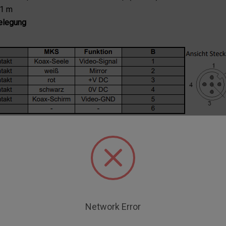
1 m
elegung
 innerhalb Deutschlands:
Ex Works Steinbach, UPS Standardvers
Network Error