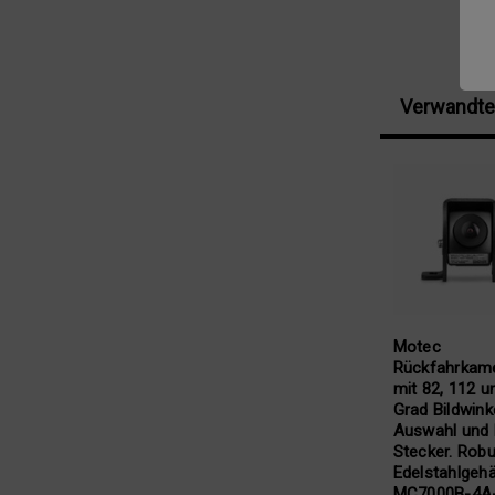
Verwandte
Motec
Rückfahrkam
mit 82, 112 u
Grad Bildwink
Auswahl und
Stecker. Rob
Edelstahlgeh
MC7000B-4A