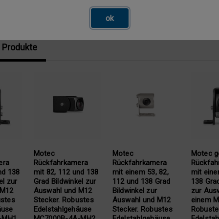
ok
 Produkte
Motec
Motec
Motec g
era
Rückfahrkamera
Rückfahrkamera
Rückfah
nd 138
mit 82, 112 und 138
mit einem 53, 82,
mit ein
el zur
Grad Bildwinkel zur
112 und 138 Grad
138 Grad
 M12
Auswahl und M12
Bildwinkel zur
zur Aus
ustes
Stecker. Robustes
Auswahl und M12
einem M
äuse
Edelstahlgehäuse
Stecker. Robustes
Robuste
-MH1
MC7000B-4A-MH2
Edelstahlgehäuse
Edelsta