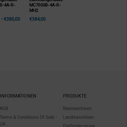
B-4A-R-
MC7000B-4A-R-
MH2
 - €385,00
€384,00
INFORMATIONEN
PRODUKTE
AGB
Baumaschinen
Terms & Conditions Of Sale -
Landmaschinen
UK
Flurförderzeuge