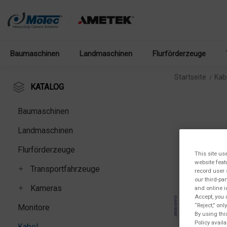
Baumaschinen
Landmaschinen
Flurförderzeuge
Startseite
Kab
KATALOG
Baumaschinen
Landmaschinen
Flurförderzeuge
This site us
website feat
Transportfahrzeuge
record user 
our third-pa
Kameras
and online i
Accept, you 
“Reject,” on
Monitore
By using thi
Policy availa
Kabel