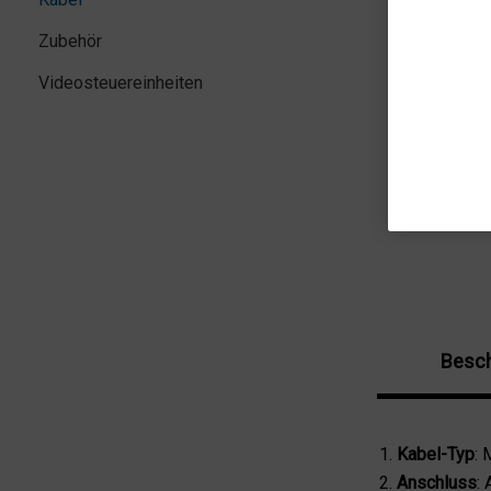
Zubehör
Videosteuereinheiten
Besch
Kabel-Typ
:
Anschluss
: