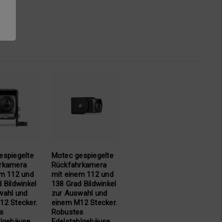
espiegelte
Motec gespiegelte
rkamera
Rückfahrkamera
em 112 und
mit einem 112 und
 Bildwinkel
138 Grad Bildwinkel
wahl und
zur Auswahl und
12 Stecker.
einem M12 Stecker.
s
Robustes
hlgehäuse
Edelstahlgehäuse