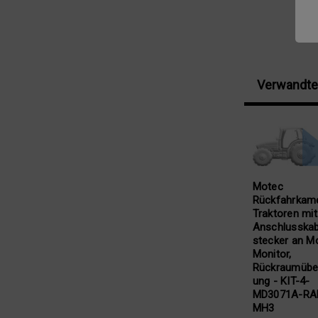
Verwandte
Motec
Rückfahrkame
Traktoren mit
Anschlusskab
stecker an M
Monitor,
Rückraumübe
ung - KIT-4-
MD3071A-RA
MH3