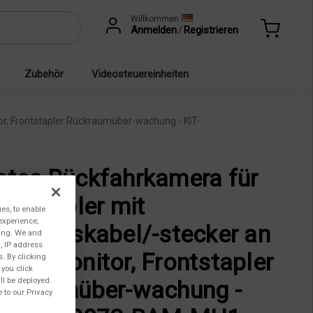
Willkommen
Anmelden
/
Registrieren
Zubehör
Videosteuereinheiten
r, Frontstapler Rückraumüber-wachung - KIT-
tec Rückfahrkamera für
ontstapler mit
ies, to enable
experience;
schlusskabel/-stecker an
ting. We and
, IP address
tec Monitor, Frontstapler
s. By clicking
 you click
ll be deployed.
ckraumüber-wachung -
 to our Privacy