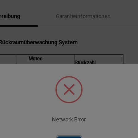
-
KIT-
1-
MD3
reibung
Garantieinformationen
RA
MH
verr
r Rückraumüberwachung System
Motec
Stückzahl
de
Artikelnummer
-RAM-
401 3080 001
1
402 0021 001
1
P-4-E
4040710 011
1
Network Error