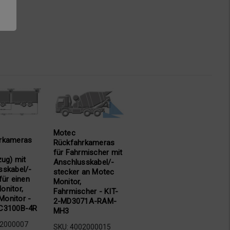
Motec
rkameras
Rückfahrkameras
für Fahrmischer mit
zug) mit
Anschlusskabel/-
sskabel/-
stecker an Motec
für einen
Monitor,
onitor,
Fahrmischer - KIT-
onitor -
2-MD3071A-RAM-
C3100B-4R
MH3
02000007
SKU: 4002000015