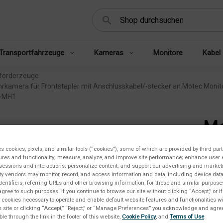
Suchen
Transportfahrzeuge
Kameras
Monitore
Kabel
rförderzeuge
rkamera für Frontstapler mit Anschlusskabel/-stecker an Motec Monito
-MH1
Mo
Fr
es cookies, pixels, and similar tools (“cookies”), some of which are provided by third part
ures and functionality; measure, analyze, and improve site performance; enhance user 
An
sessions and interactions; personalize content; and support our advertising and marke
rty vendors may monitor, record, and access information and data, including device data
Mo
dentifiers, referring URLs and other browsing information, for these and similar purpose
agree to such purposes. If you continue to browse our site without clicking “Accept,” or if
ly cookies necessary to operate and enable default website features and functionalities wi
Rü
s site or clicking “Accept,” “Reject,” or “Manage Preferences” you acknowledge and agree
ble through the link in the footer of this website,
Cookie Policy
, and
Terms of Use
.