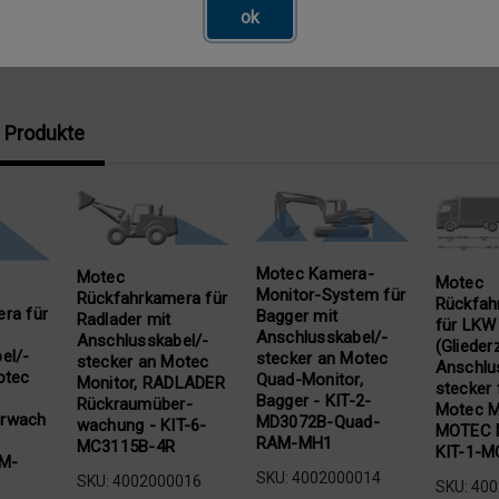
ok
 Produkte
Motec Kamera-
Motec
Motec
Monitor-System für
Rückfahrkamera für
Rückfah
ra für
Bagger mit
Radlader mit
für LKW
Anschlusskabel/-
Anschlusskabel/-
(Glieder
el/-
stecker an Motec
stecker an Motec
Anschlu
otec
Quad-Monitor,
Monitor, RADLADER
stecker 
Bagger - KIT-2-
Rückraumüber-
Motec M
rwach
MD3072B-Quad-
wachung - KIT-6-
MOTEC M
RAM-MH1
MC3115B-4R
KIT-1-M
M-
SKU: 4002000014
SKU: 4002000016
SKU: 40