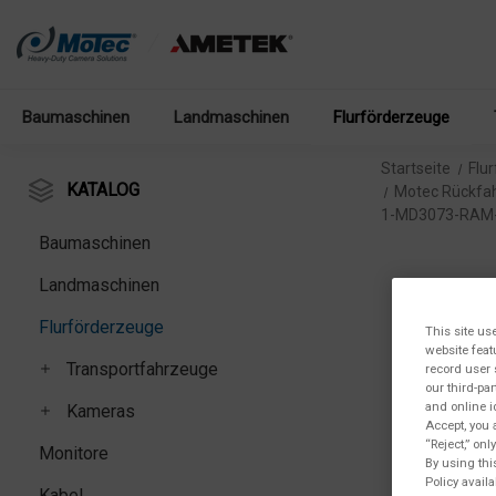
Baumaschinen
Landmaschinen
Flurförderzeuge
Startseite
Flu
KATALOG
Motec Rückfah
1-MD3073-RAM
Baumaschinen
Landmaschinen
Flurförderzeuge
This site us
website feat
Transportfahrzeuge
record user 
our third-pa
and online i
Kameras
Accept, you 
“Reject,” on
Monitore
By using thi
Policy availa
Kabel