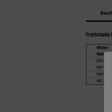
Besch
Frontstaple
Motec
Matchco
MD3073
MH1
MKS5
MC7115